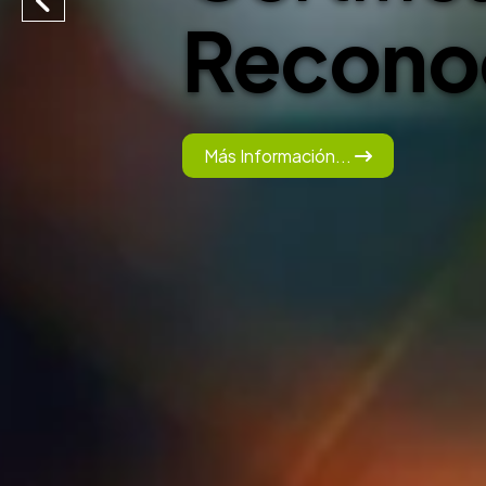
en la In
Más Información...